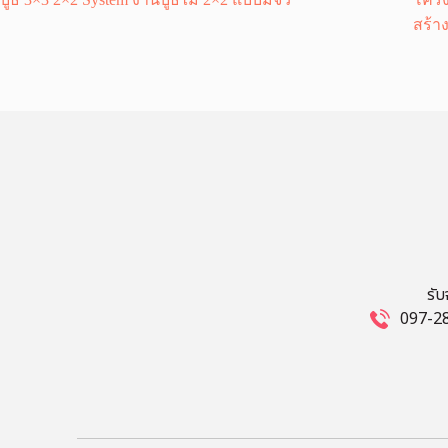
สร้า
รั
097-28