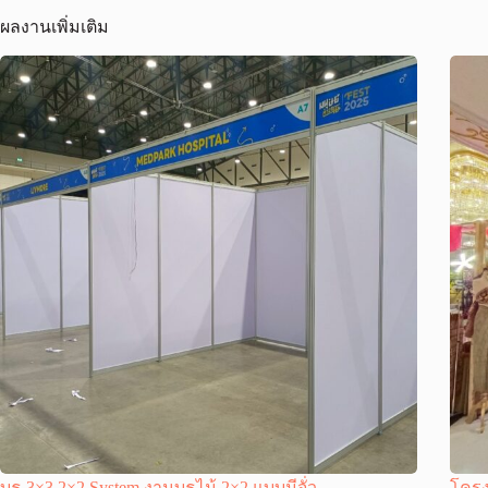
ผลงานเพิ่มเติม
บูธ 3×3 2×2 System งานบูธไม้ 2×2 แบบมีจั่ว
โครง