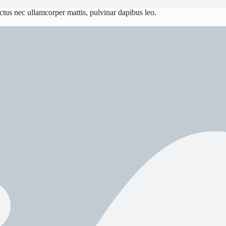
luctus nec ullamcorper mattis, pulvinar dapibus leo.