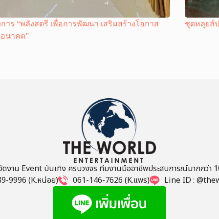
การ “พลังสตรี เพื่อการพัฒนา เสริมสร้างโอกาส
ชุดหลุยส
งอนาคต”
บจัดงาน Event บันเทิง ครบวงจร ทีมงานมืออาชีพประสบการณ์มากกว่า 10
9-9996 (K.หน่อย)
061-146-7626 (K.แพร)
Line ID : @the