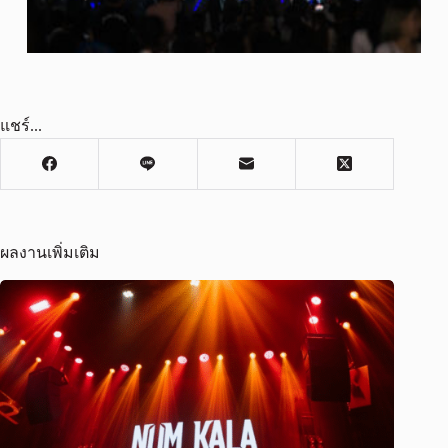
แชร์...
ผลงานเพิ่มเติม