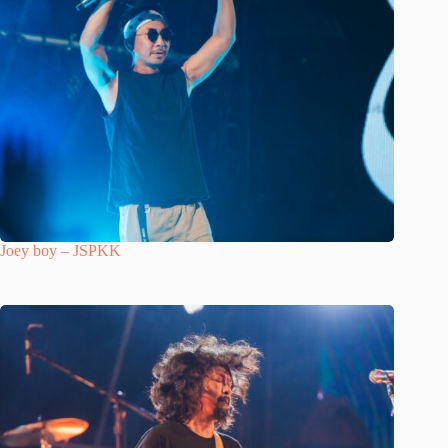
Joey boy – JSPKK