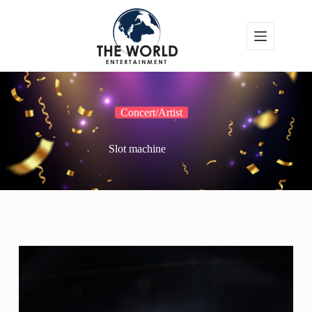
Concert/Artist
Slot machine